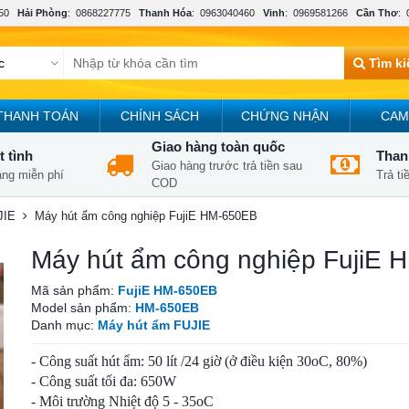
50
Hải Phòng
:
0868227775
Thanh Hóa
:
0963040460
Vinh
:
0969581266
Cần Thơ
:
Tìm k
THANH TOÁN
CHÍNH SÁCH
CHỨNG NHẬN
CAM
Giao hàng toàn quốc
t tình
Thanh
Giao hàng trước trả tiền sau
àng miễn phí
Trả t
COD
JIE
Máy hút ẩm công nghiệp FujiE HM-650EB
Máy hút ẩm công nghiệp FujiE
Mã sản phẩm:
FujiE HM-650EB
Model sản phẩm:
HM-650EB
Danh mục:
Máy hút ẩm FUJIE
- Công suất hút ẩm: 50 lít /24 giờ (ở điều kiện 30oC, 80%)
- Công suất tối đa: 650W
- Môi trường Nhiệt độ 5 - 35oC