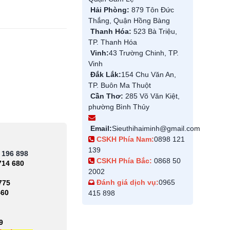
Hải Phòng:
879 Tôn Đức
Thắng, Quận Hồng Bàng
Thanh Hóa:
523 Bà Triệu,
TP. Thanh Hóa
Vinh:
43 Trường Chinh, TP.
Vinh
Đắk Lắk:
154 Chu Văn An,
TP. Buôn Ma Thuột
Cần Thơ:
285 Võ Văn Kiệt,
phường Bình Thủy
Email:
Sieuthihaiminh@gmail.com
CSKH Phía Nam:
0898 121
139
 196 898
CSKH Phía Bắc:
0868 50
714 680
2002
Đánh giá dịch vụ:
0965
775
460
415 898
9