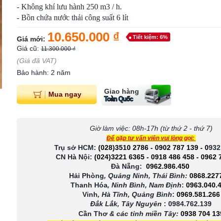
- Không khí lưu hành 250 m3 / h.
- Bồn chứa nước thải công suất 6 lít
10.650.000 ₫
Tiết kiệm: 6%
Giá mới:
Giá cũ:
11.300.000 ₫
(Giá đã VAT)
Bảo hành: 2 năm
Giao hàng
Mua ngay
Toàn Quốc
Giờ làm việc: 08h-17h (từ thứ 2 - thứ 7)
Để gặp tư vấn viên vui lòng gọi:
Trụ sở HCM:
(028)3510 2786
-
0902 787 139
-
0
932
CN Hà Nội:
(024)3221 6365
-
0918 486 458
-
0962 
Đà Nẵng:
0962.986.450
Hải Phòng
, Quảng Ninh, Thái Bình:
0868.227
Thanh Hóa
, Ninh Bình, Nam Định
:
0963.040.
Vinh
, Hà Tĩnh, Quảng Bình
:
0969.581.266
Đắk Lắk, Tây Nguyên
:
0984.762.139
Cần Thơ
& các tỉnh miền Tây
:
0938 704 13