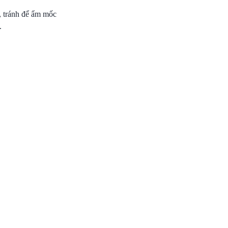
g, tránh để ẩm mốc
.