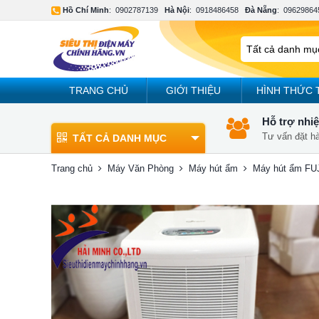
Hồ Chí Minh
:
0902787139
Hà Nội
:
0918486458
Đà Nẵng
:
09629864
TRANG CHỦ
GIỚI THIỆU
HÌNH THỨC 
Hỗ trợ nhiệ
Tư vấn đặt h
TẤT CẢ DANH MỤC
Trang chủ
Máy Văn Phòng
Máy hút ẩm
Máy hút ẩm FU