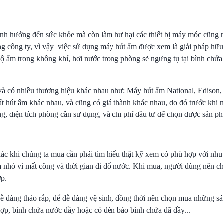
ảnh hưởng đến sức khỏe mà còn làm hư hại các thiết bị máy móc cũng
ng công ty, vì vậy việc sử dụng máy hút ẩm được xem là giải pháp hữ
ộ ẩm trong không khí, hơi nước trong phòng sẽ ngưng tụ tại bình chứa
 và có nhiều thương hiệu khác nhau như: Máy hút ẩm National, Edison, 
hút ẩm khác nhau, và cũng có giá thành khác nhau, do đó trước khi
g, diện tích phòng cần sữ dụng, và chi phí đầu tư để chọn được sản p
ác khi chúng ta mua cần phải tìm hiểu thật kỹ xem có phù hợp với nhu
 nhỏ vì mất công và thời gian đi đổ nước. Khi mua, người dùng nên ch
ợp.
ễ dàng tháo rắp, để dễ dàng vệ sinh, đồng thời nên chọn mua những s
h hợp, bình chứa nước đầy hoặc có đèn báo bình chứa đã đầy...