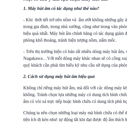
1. Máy hút ẩm có tác dụng như thế nào?
- Khi thời tiết trở nên nồm và ẩm ướt không những gây 
trong gia đình, trong nhà xưởng, cũng như trong văn phò
hiệu quả nhất.
Máy hút ẩm chính hãng
có tác dụng giảm đ
phòng khô thoáng, tránh hiện tượng nồm, nấm mốc.
- Trên thị trường hiện có bán rất nhiều dòng máy hút ẩm,
Nagakawa…Với mỗi dòng máy khác nhau sẽ có công xuất 
quý khách cần phải tìm hiểu kỹ nhu cầu sữ dụng của phòn
2. Cách sử dụng máy hút ẩm hiệu quả
Không chỉ riêng máy hút ẩm, mà đối với các dòng máy kh
không. Tránh chọn lựa những máy có dung tích bình chứa
ẩm có vòi xả trực tiếp hoặc bình chứa có dung tích phù h
Chúng ta nên chọn những loại máy mà bình chứa có thể d
tiện ích đi kèn như: tự động tắt khi đạt được độ ẩm thíc