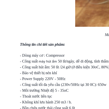
Má
Thông tin chi tiết sản phẩm:
- Dòng máy cơ : Compressor
- Công suất
50 lít/ngày, dễ di động, tính thẩ
máy hút ẩm
- Công suất hút ẩm: 50 lít /24 giờ (ở điều kiện 30oC, 80%
- Bảo vệ thiết bị nén khí
- Power Supply 220V - 50Hz
- Công suất tối đa yêu cầu (230v/50Hz tại 30 0C): 650w
- Môi trường Nhiệt độ 5 - 35oC
- Thoát nước liên tục
- Không khí lưu hành 250 m3 / h.
- Bồn chứa nước thải công suất 6 lít