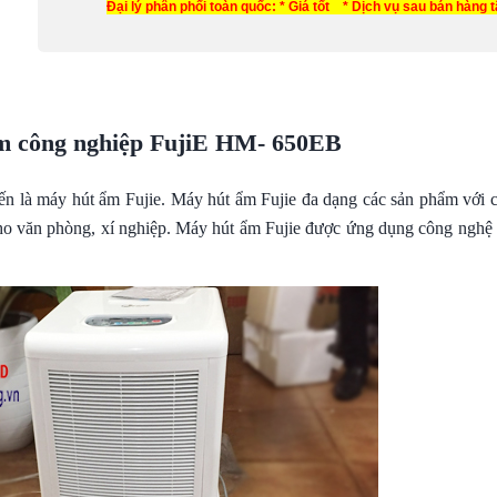
Đại lý phân phối toàn quốc: * Giá tốt * Dịch vụ sau bán hàng 
m công nghiệp FujiE HM- 650EB
ến là máy hút ẩm Fujie. Máy hút ẩm Fujie đa dạng các sản phẩm với c
 cho văn phòng, xí nghiệp. Máy hút ẩm Fujie được ứng dụng công ngh