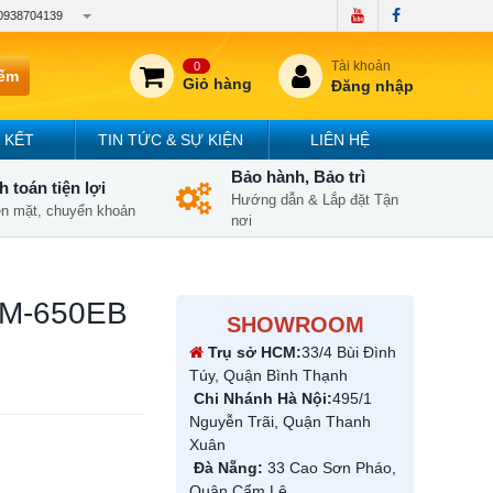
0938704139
Tài khoản
0
iếm
Giỏ hàng
Đăng nhập
 KẾT
TIN TỨC & SỰ KIỆN
LIÊN HỆ
Bảo hành, Bảo trì
 toán tiện lợi
Hướng dẫn & Lắp đặt Tận
iền mặt, chuyển khoản
nơi
 HM-650EB
SHOWROOM
Trụ sở HCM:
33/4 Bùi Đình
Túy, Quận Bình Thạnh
Chi Nhánh Hà Nội:
495/1
Nguyễn Trãi, Quận Thanh
Xuân
Đà Nẵng:
33 Cao Sơn Pháo,
Quận Cẩm Lệ