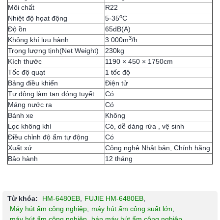
Môi chất
R22
o
Nhiệt độ họat động
5-35
C
Độ ồn
65dB(A)
3
Không khí lưu hành
3.000m
/h
Trọng lượng tịnh(Net Weight)
230kg
Kích thước
1190 × 450 × 1750cm
Tốc độ quạt
1 tốc độ
Bảng điều khiển
Điện tử
Tự động làm tan đóng tuyết
Có
Máng nước ra
Có
Bánh xe
Không
Lọc không khí
Có, dễ dàng rửa , vệ sinh
Điều chỉnh độ ẩm tự động
Có
Xuất xứ
Công nghệ Nhật bản, Chính hãng
Bảo hành
12 tháng
Từ khóa:
HM-6480EB
,
FUJIE HM-6480EB
,
Máy hút ẩm công nghiệp
,
máy hút ẩm công suất lớn
,
máy hút ẩm công nghiệp
,
bán máy hút ẩm công nghiệp
,