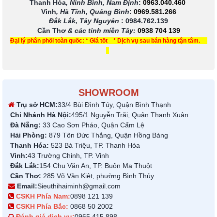
Thanh Hóa
, Ninh Bình, Nam Định
:
0963.040.460
Vinh
, Hà Tĩnh, Quảng Bình
:
0969.581.266
Đắk Lắk, Tây Nguyên
:
0984.762.139
Cần Thơ
& các tỉnh miền Tây
:
0938 704 139
Đại lý phân phối toàn quốc: * Giá tốt * Dịch vụ sau bán hàng tận tâm.
SHOWROOM
Trụ sở HCM:
33/4 Bùi Đình Túy, Quận Bình Thạnh
Chi Nhánh Hà Nội:
495/1 Nguyễn Trãi, Quận Thanh Xuân
Đà Nẵng:
33 Cao Sơn Pháo, Quận Cẩm Lệ
Hải Phòng:
879 Tôn Đức Thắng, Quận Hồng Bàng
Thanh Hóa:
523 Bà Triệu, TP. Thanh Hóa
Vinh:
43 Trường Chinh, TP. Vinh
Đắk Lắk:
154 Chu Văn An, TP. Buôn Ma Thuột
Cần Thơ:
285 Võ Văn Kiệt, phường Bình Thủy
Email:
Sieuthihaiminh@gmail.com
CSKH Phía Nam:
0898 121 139
CSKH Phía Bắc:
0868 50 2002
Đánh giá dịch vụ:
0965 415 898