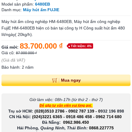
Model sản phẩm:
6480EB
Danh mục:
Máy hút ẩm FUJIE
Máy hút ẩm công nghiệp HM-6480EB, Máy hút ẩm công nghiệp
FujiE HM-6480EB hiện có bán tại công ty H Công suất hút ẩm 480
lít/ngày( 20kg/h).
83.700.000 ₫
Tiết kiệm: 4%
Giá mới:
Giá cũ:
87.000.000 ₫
(Giá đã VAT)
Bảo hành: 2 năm
Mua ngay
Giờ làm việc: 08h-17h (từ thứ 2 - thứ 7)
Để gặp tư vấn viên vui lòng gọi:
Trụ sở HCM:
(028)3510 2786
-
0902 787 139
-
0
932 196 898
CN Hà Nội:
(024)3221 6365
-
0918 486 458
-
0962 714 680
Đà Nẵng:
0962.986.450
Hải Phòng
, Quảng Ninh, Thái Bình:
0868.227775