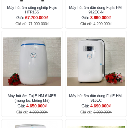
Máy hút ẩm công nghiệp Fujie
Máy hút ẩm dân dụng FujiE HM-
HTR15S
912EC-N
Giá:
67.700.000₫
Giá:
3.890.000₫
Giá cũ:
71.000.000₫
Giá cũ:
4.200.000₫
Máy hút ẩm FujiE HM-614EB
Máy hút ẩm dân dụng FujiE HM-
(màng lọc không khí)
916EC
Giá:
4.650.000₫
Giá:
4.690.000₫
Giá cũ:
4.990.000₫
Giá cũ:
5.000.000₫