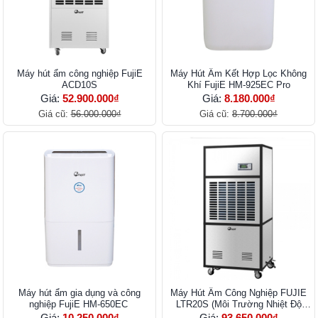
Máy hút ẩm công nghiệp FujiE
Máy Hút Ẩm Kết Hợp Lọc Không
ACD10S
Khí FujiE HM-925EC Pro
Giá:
52.900.000₫
Giá:
8.180.000₫
Giá cũ:
56.000.000₫
Giá cũ:
8.700.000₫
Máy hút ẩm gia dụng và công
Máy Hút Ẩm Công Nghiệp FUJIE
nghiệp FujiE HM-650EC
LTR20S (Môi Trường Nhiệt Độ
Thấp)
Giá:
10.250.000₫
Giá:
93.650.000₫