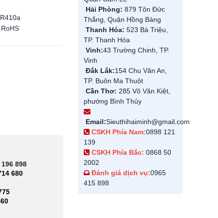
Hải Phòng:
879 Tôn Đức
CR410a
Thắng, Quận Hồng Bàng
/ RoHS
Thanh Hóa:
523 Bà Triệu,
TP. Thanh Hóa
Vinh:
43 Trường Chinh, TP.
Vinh
Đắk Lắk:
154 Chu Văn An,
TP. Buôn Ma Thuột
Cần Thơ:
285 Võ Văn Kiệt,
phường Bình Thủy
Email:
Sieuthihaiminh@gmail.com
CSKH Phía Nam:
0898 121
139
CSKH Phía Bắc:
0868 50
2002
 196 898
Đánh giá dịch vụ:
0965
714 680
415 898
775
460