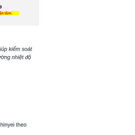
9
tận tâm.
iúp kiểm soát
ường nhiệt độ
hinyei theo