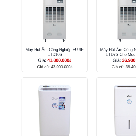
Máy Hút Ẩm Công Nghiệp FUJIE
Máy Hút Ẩm Công N
ETD10S
ETD7S Cho Mục 
Giá:
41.800.000₫
Giá:
36.900
Giá cũ:
43.900.000₫
Giá cũ:
38.40