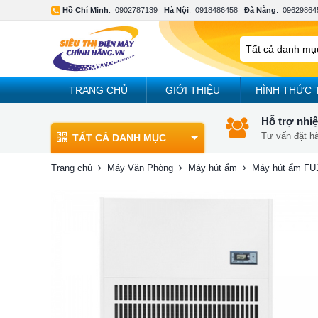
Hồ Chí Minh
:
0902787139
Hà Nội
:
0918486458
Đà Nẵng
:
09629864
TRANG CHỦ
GIỚI THIỆU
HÌNH THỨC 
Hỗ trợ nhiệ
Tư vấn đặt h
TẤT CẢ DANH MỤC
Trang chủ
Máy Văn Phòng
Máy hút ẩm
Máy hút ẩm FU