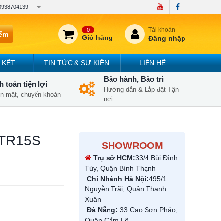
0938704139
Tài khoản
0
iếm
Giỏ hàng
Đăng nhập
 KẾT
TIN TỨC & SỰ KIỆN
LIÊN HỆ
Bảo hành, Bảo trì
 toán tiện lợi
Hướng dẫn & Lắp đặt Tận
iền mặt, chuyển khoản
nơi
HTR15S
SHOWROOM
Trụ sở HCM:
33/4 Bùi Đình
Túy, Quận Bình Thạnh
Chi Nhánh Hà Nội:
495/1
Nguyễn Trãi, Quận Thanh
Xuân
Đà Nẵng:
33 Cao Sơn Pháo,
Quận Cẩm Lệ