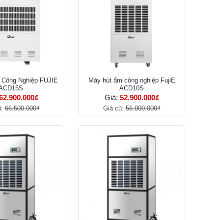
 Công Nghiệp FUJIE
Máy hút ẩm công nghiệp FujiE
ACD15S
ACD10S
62.900.000₫
Giá:
52.900.000₫
ũ:
66.500.000₫
Giá cũ:
56.000.000₫