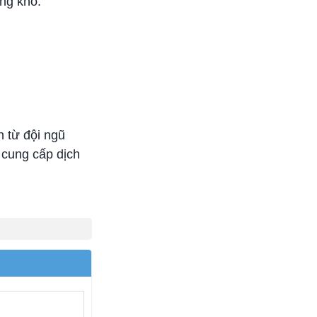
òng kho.
 từ đội ngũ
 cung cấp dịch