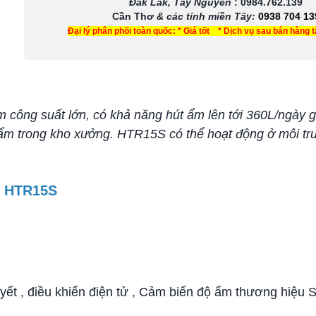
Đắk Lắk, Tây Nguyên
:
0984.762.139
Cần Thơ
& các tỉnh miền Tây
:
0938 704 13
Đại lý phân phối toàn quốc: * Giá tốt * Dịch vụ sau bán hàng 
 công suất lớn, có khả năng hút ẩm lên tới 360L/ngày g
ẩm trong kho xưởng. HTR15S có thể hoạt động ở môi tr
ie HTR15S
yết , điều khiển điện tử , Cảm biến độ ẩm thương hiệu S