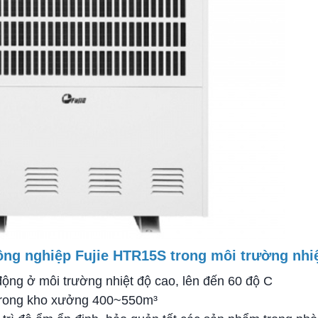
công nghiệp Fujie HTR15S trong môi trường nh
động ở môi trường nhiệt độ cao, lên đến 60 độ C
g trong kho xưởng 400~550m³