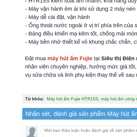
- HTR15S kiểm soát ẩm nhanh, khả năng duy 
- Máy vận hành êm ái khi sử dụng
2 máy nén 
- Máy dễ cài đặt, vận hành
- Ống thoát nước ngoài ở vị trí phía trên củ
- Bảng điều khiển mạ kẽm tốt, chống mài mòn
- Máy bền nhờ thiết kế vỏ khung chắc chắn, ch
Đặt mua
máy hút ẩm Fujie
tại
Siêu thị Điệ
nhân viên chuyên nghiệp, hưởng mức giá tốt, 
vụ sửa chữa và linh phụ kiện thay thế về sa
Từ khóa:
Máy hút ẩm Fujie HTR15S
,
máy hút ẩm công 
Nhận xét, đánh giá sản phẩm Máy hút ẩ