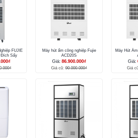
ghiệp FUJIE
Máy hút ẩm công nghiệp Fujie
Máy Hút Ẩm
Đích Sấy
ACD20S
.000₫
Giá:
86.900.000₫
Giá:
0.000₫
Giá cũ:
90.000.000₫
Giá c