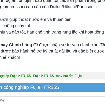
trì độ ẩm ổn định, bảo quản tốt các sản phẩm trong ph
(compressor) cao cấp của Daikin/Hitachi/Panasonic
a sườn giúp thoát nước êm và thuận tiện
, chống cháy tốt
ịu va đập tốt, hạn chế tình trạng rung lắc khi hoạt động
n máy Chính hãng
để được nhận sự tư vấn chính xác đến
được bảo hành hỗ trợ kỹ thuật dài lâu và đặc biệt được
u nhé khách!
nghiệp Fujie HTR15S
,
Fujie HTR15S
,
máy hút ẩm Fujie
m công nghiệp Fujie HTR15S