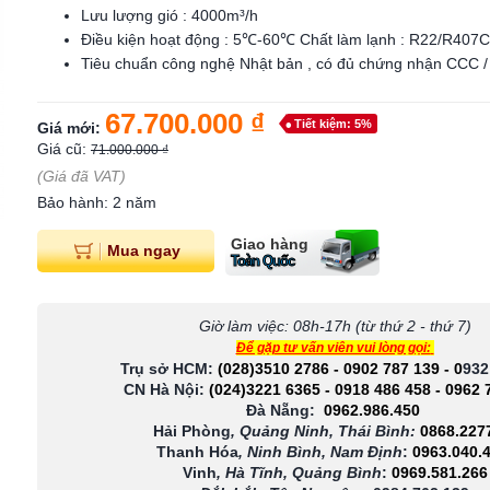
Lưu lượng gió : 4000m³/h
Điều kiện hoạt động : 5℃-60℃ Chất làm lạnh : R22/R407
Tiêu chuẩn công nghệ Nhật bản , có đủ chứng nhận CCC 
67.700.000 ₫
Tiết kiệm: 5%
Giá mới:
Giá cũ:
71.000.000 ₫
(Giá đã VAT)
Bảo hành: 2 năm
Giao hàng
Mua ngay
Toàn Quốc
Giờ làm việc: 08h-17h (từ thứ 2 - thứ 7)
Để gặp tư vấn viên vui lòng gọi:
Trụ sở HCM:
(028)3510 2786
-
0902 787 139
-
0
932
CN Hà Nội:
(024)3221 6365
-
0918 486 458
-
0962 
Đà Nẵng:
0962.986.450
Hải Phòng
, Quảng Ninh, Thái Bình:
0868.227
Thanh Hóa
, Ninh Bình, Nam Định
:
0963.040.
Vinh
, Hà Tĩnh, Quảng Bình
:
0969.581.266