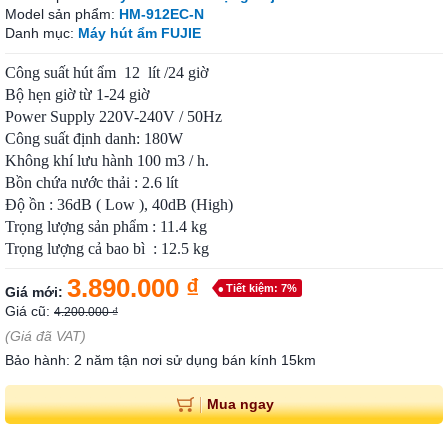
Model sản phẩm:
HM-912EC-N
Danh mục:
Máy hút ẩm FUJIE
Công suất hút ẩm 12 lít /24 giờ
Bộ hẹn giờ từ 1-24 giờ
Power Supply 220V-240V / 50Hz
Công suất định danh: 180W
Không khí lưu hành 100 m3 / h.
Bồn chứa nước thải : 2.6 lít
Độ ồn : 36dB ( Low ), 40dB (High)
Trọng lượng sản phẩm : 11.4 kg
Trọng lượng cả bao bì : 12.5 kg
3.890.000 ₫
Tiết kiệm: 7%
Giá mới:
Giá cũ:
4.200.000 ₫
(Giá đã VAT)
Bảo hành: 2 năm tận nơi sử dụng bán kính 15km
Mua ngay