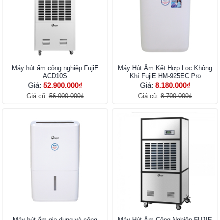
Máy hút ẩm công nghiệp FujiE
Máy Hút Ẩm Kết Hợp Lọc Không
ACD10S
Khí FujiE HM-925EC Pro
Giá:
52.900.000₫
Giá:
8.180.000₫
Giá cũ:
56.000.000₫
Giá cũ:
8.700.000₫
Máy hút ẩm gia dụng và công
Máy Hút Ẩm Công Nghiệp FUJIE