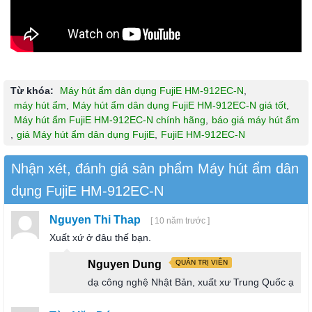
Từ khóa:
Máy hút ẩm dân dụng FujiE HM-912EC-N
,
máy hút ẩm
,
Máy hút ẩm dân dụng FujiE HM-912EC-N giá tốt
,
Máy hút ẩm FujiE HM-912EC-N chính hãng
,
báo giá máy hút ẩm
,
giá Máy hút ẩm dân dụng FujiE
,
FujiE HM-912EC-N
Nhận xét, đánh giá sản phẩm Máy hút ẩm dân
dụng FujiE HM-912EC-N
Nguyen Thi Thap
[ 10 năm trước ]
Xuất xứ ở đâu thế bạn.
Nguyen Dung
QUẢN TRỊ VIÊN
dạ công nghệ Nhật Bản, xuất xư Trung Quốc ạ