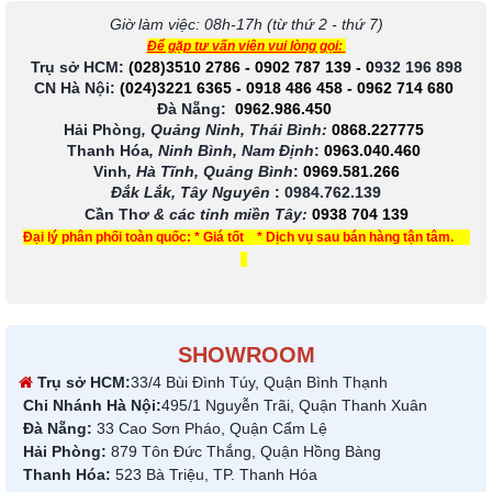
Giờ làm việc: 08h-17h (từ thứ 2 - thứ 7)
Để gặp tư vấn viên vui lòng gọi:
Trụ sở HCM:
(028)3510 2786
-
0902 787 139
-
0
932 196 898
CN Hà Nội:
(024)3221 6365
-
0918 486 458
-
0962 714 680
Đà Nẵng:
0962.986.450
Hải Phòng
, Quảng Ninh, Thái Bình:
0868.227775
Thanh Hóa
, Ninh Bình, Nam Định
:
0963.040.460
Vinh
, Hà Tĩnh, Quảng Bình
:
0969.581.266
Đắk Lắk, Tây Nguyên
:
0984.762.139
Cần Thơ
& các tỉnh miền Tây
:
0938 704 139
Đại lý phân phối toàn quốc: * Giá tốt * Dịch vụ sau bán hàng tận tâm.
SHOWROOM
Trụ sở HCM:
33/4 Bùi Đình Túy, Quận Bình Thạnh
Chi Nhánh Hà Nội:
495/1 Nguyễn Trãi, Quận Thanh Xuân
Đà Nẵng:
33 Cao Sơn Pháo, Quận Cẩm Lệ
Hải Phòng:
879 Tôn Đức Thắng, Quận Hồng Bàng
Thanh Hóa:
523 Bà Triệu, TP. Thanh Hóa