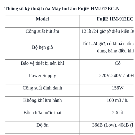
Thông số kỹ thuật của
Máy hút ẩm FujiE HM-912EC-N
Model
FujiE HM-912EC
Công suất hút ẩm
12 lít /24 giờ (ở điều kiện 
Từ 1-24 giờ, có khoá chống
Bộ hẹn giờ
dụng bảng điều khi
Bảo vệ thiết bị nén khí
Có
Power Supply
220V-240V / 50H
Công suất định danh
156W
Không khí lưu hành
100 m3 / h.
Bồn chứa nước thải
2.6 lít
Độ ồn
36dB (Low), 40dB (H