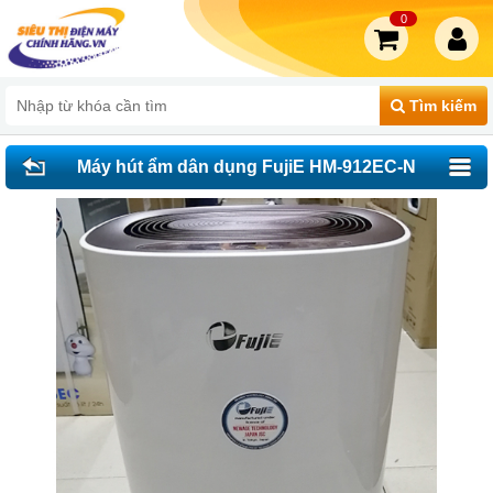
0
Tìm kiếm
Máy hút ẩm dân dụng FujiE HM-912EC-N