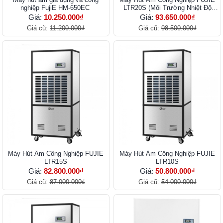
nghiệp FujiE HM-650EC
LTR20S (Môi Trường Nhiệt Độ
Thấp)
Giá:
10.250.000₫
Giá:
93.650.000₫
Giá cũ:
11.200.000₫
Giá cũ:
98.500.000₫
Máy Hút Ẩm Công Nghiệp FUJIE
Máy Hút Ẩm Công Nghiệp FUJIE
LTR15S
LTR10S
Giá:
82.800.000₫
Giá:
50.800.000₫
Giá cũ:
87.000.000₫
Giá cũ:
54.000.000₫