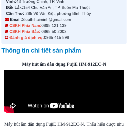
Vinh:
43 Trường Chinh, TP. Vinh
Đắk Lắk:
154 Chu Văn An, TP. Buôn Ma Thuột
Cần Thơ:
285 Võ Văn Kiệt, phường Bình Thủy
Email:
Sieuthihaiminh@gmail.com
CSKH Phía Nam:
0898 121 139
CSKH Phía Bắc:
0868 50 2002
Đánh giá dịch vụ:
0965 415 898
Thông tin chi tiết sản phẩm
Máy hút ẩm dân dụng FujiE HM-912EC-N
Máy hút ẩm dân dụng FujiE HM-912EC-N. Thấu hiểu được nhu