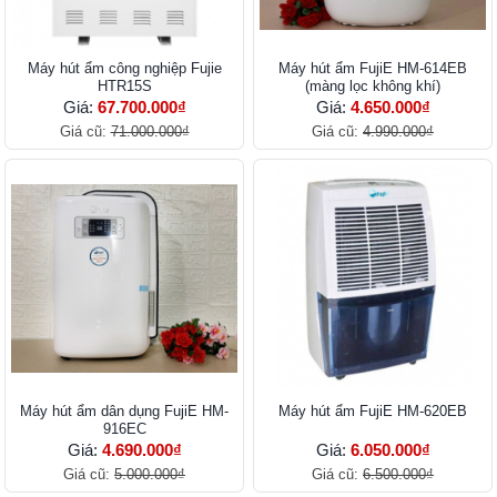
Máy hút ẩm công nghiệp Fujie
Máy hút ẩm FujiE HM-614EB
HTR15S
(màng lọc không khí)
Giá:
67.700.000₫
Giá:
4.650.000₫
Giá cũ:
71.000.000₫
Giá cũ:
4.990.000₫
Máy hút ẩm dân dụng FujiE HM-
Máy hút ẩm FujiE HM-620EB
916EC
Giá:
4.690.000₫
Giá:
6.050.000₫
Giá cũ:
5.000.000₫
Giá cũ:
6.500.000₫