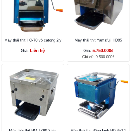
Máy thái thịt HO-70 vỏ catong 2ly
Máy thái thịt Yamafuji HD85
Giá:
Liên hệ
Giá:
5.750.000₫
Giá cũ:
9.500.000₫
Máy thái thịt HM-JY90 2,5ly
Máy thái thịt đông lạnh HD-850 1