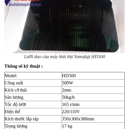
Lưỡi dao của máy thái thịt Yamafuji HD500
Thông số kỹ thuật :
Model
HD500
Công suất
500W
Kích cỡ thái
2mm
Sản lượng
50kg/h
Tốc độ lưỡi
165 r/min
Điện thế
220/110V
Kích thước lắp ráp
350x300x380mm
Trọng lượng
17 kg