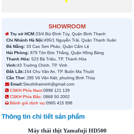
SHOWROOM
Trụ sở HCM:
33/4 Bùi Đình Túy, Quận Bình Thạnh
Chi Nhánh Hà Nội:
495/1 Nguyễn Trãi, Quận Thanh Xuân
Đà Nẵng:
33 Cao Sơn Pháo, Quận Cẩm Lệ
Hải Phòng:
879 Tôn Đức Thắng, Quận Hồng Bàng
Thanh Hóa:
523 Bà Triệu, TP. Thanh Hóa
Vinh:
43 Trường Chinh, TP. Vinh
Đắk Lắk:
154 Chu Văn An, TP. Buôn Ma Thuột
Cần Thơ:
285 Võ Văn Kiệt, phường Bình Thủy
Email:
Sieuthihaiminh@gmail.com
CSKH Phía Nam:
0898 121 139
CSKH Phía Bắc:
0868 50 2002
Đánh giá dịch vụ:
0965 415 898
Thông tin chi tiết sản phẩm
Máy thái thịt Yamafuji HD500