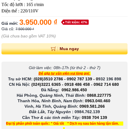
Tốc độ lưỡi : 165 r/min
Điện thế : 220/110V
3.950.000 ₫
Tiết kiệm: 47%
Giá mới:
Giá cũ:
7.500.000 ₫
(Giá chưa bao gồm VAT 10%)
Mua ngay
Giờ làm việc: 08h-17h (từ thứ 2 - thứ 7)
Để gặp tư vấn viên vui lòng gọi:
Trụ sở HCM:
(028)3510 2786
-
0902 787 139
-
0
932 196 898
CN Hà Nội:
(024)3221 6365
-
0918 486 458
-
0962 714 680
Đà Nẵng:
0962.986.450
Hải Phòng
, Quảng Ninh, Thái Bình:
0868.227775
Thanh Hóa
, Ninh Bình, Nam Định
:
0963.040.460
Vinh
, Hà Tĩnh, Quảng Bình
:
0969.581.266
Đắk Lắk, Tây Nguyên
:
0984.762.139
Cần Thơ
& các tỉnh miền Tây
:
0938 704 139
Đại lý phân phối toàn quốc: * Giá tốt * Dịch vụ sau bán hàng tận tâm.