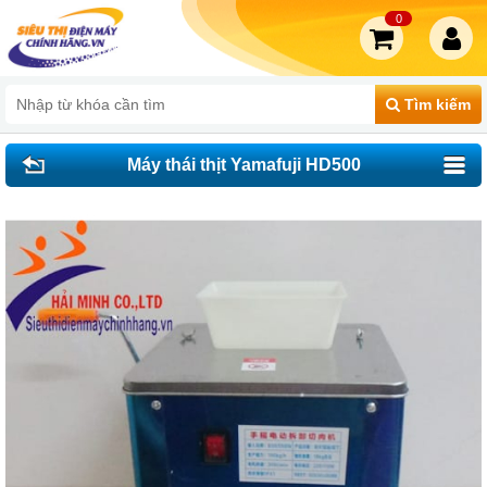
0
Tìm kiếm
Máy thái thịt Yamafuji HD500