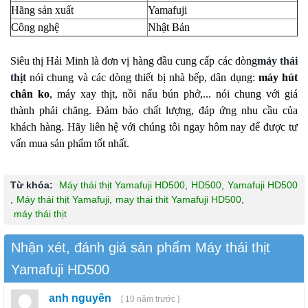
Hãng sản xuất
Yamafuji
Công nghệ
Nhật Bản
Siêu thị Hải Minh là đơn vị hàng đầu cung cấp các dòng
máy thái
thịt
nói chung và các dòng thiết bị nhà bếp, dân dụng:
máy hút
chân ko
, máy xay thịt, nồi nấu bún phở,... nói chung với giá
thành phải chăng. Đảm bảo chất lượng, đáp ứng nhu cầu của
khách hàng. Hãy liên hệ với chúng tôi ngay hôm nay để được tư
vấn mua sản phẩm tốt nhất.
Từ khóa:
Máy thái thịt Yamafuji HD500
,
HD500
,
Yamafuji HD500
,
Máy thái thịt Yamafuji
,
may thai thit Yamafuji HD500
,
máy thái thịt
Nhận xét, đánh giá sản phẩm Máy thái thịt
Yamafuji HD500
anh nguyên
[ 10 năm trước ]