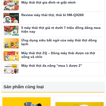
Máy thái thịt gia đình rẻ giật mình
Review máy thái thịt, thái bì HM-QX260
5 máy thái thịt giá rẻ dưới 7 triệu đồng đáng mua
hiện nay
Ứng dụng siêu bất ngờ của máy thái thịt đông
lạnh
Máy thái thịt ZQ – Dòng máy thái được cả thịt
sống và chín
Máy thái thịt đa năng “mua 1 được 2”
Sản phẩm cùng loại