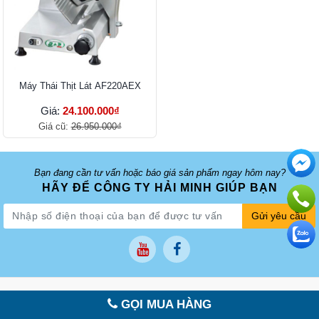
Máy Thái Thịt Lát AF220AEX
Giá:
24.100.000₫
Giá cũ:
26.950.000₫
Bạn đang cần tư vấn hoặc báo giá sản phẩm ngay hôm nay?
HÃY ĐỂ CÔNG TY HẢI MINH GIÚP BẠN
Gửi yêu cầu
Siêu thị Điện Máy Chính Hãng
GỌI MUA HÀNG
NHÀ CUNG CẤP UY TÍN HÀNG ĐẦU: MÁY GIA DỤNG - THỰC