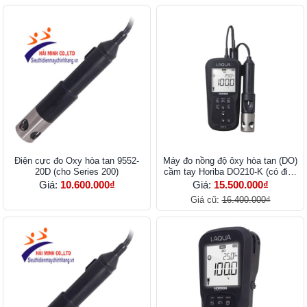
Điện cực đo Oxy hòa tan 9552-
Máy đo nồng độ ôxy hòa tan (DO)
20D (cho Series 200)
cầm tay Horiba DO210-K (có điện
cực)
Giá:
10.600.000₫
Giá:
15.500.000₫
Giá cũ:
16.400.000₫