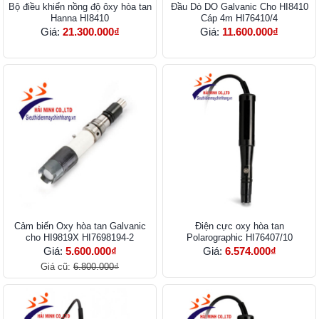
Bộ điều khiển nồng độ ôxy hòa tan
Đầu Dò DO Galvanic Cho HI8410
Hanna HI8410
Cáp 4m HI76410/4
Giá:
21.300.000₫
Giá:
11.600.000₫
Cảm biến Oxy hòa tan Galvanic
Điện cực oxy hòa tan
cho HI9819X HI7698194-2
Polarographic HI76407/10
Giá:
5.600.000₫
Giá:
6.574.000₫
Giá cũ:
6.800.000₫