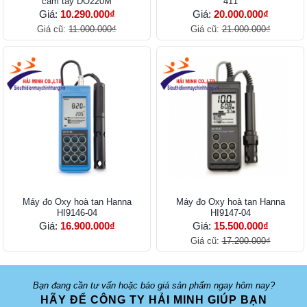
cầm tay DO220M
411
Giá:
10.290.000₫
Giá:
20.000.000₫
Giá cũ:
11.000.000₫
Giá cũ:
21.000.000₫
Máy đo Oxy hoà tan Hanna
Máy đo Oxy hoà tan Hanna
HI9146-04
HI9147-04
Giá:
16.900.000₫
Giá:
15.500.000₫
Giá cũ:
17.200.000₫
Bạn đang cần tư vấn hoặc báo giá sản phẩm ngay hôm nay?
HÃY ĐỂ CÔNG TY HẢI MINH GIÚP BẠN