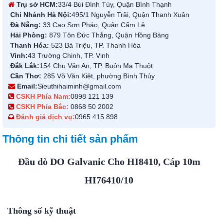
Trụ sở HCM:
33/4 Bùi Đình Túy, Quận Bình Thạnh
Chi Nhánh Hà Nội:
495/1 Nguyễn Trãi, Quận Thanh Xuân
Đà Nẵng:
33 Cao Sơn Pháo, Quận Cẩm Lệ
Hải Phòng:
879 Tôn Đức Thắng, Quận Hồng Bàng
Thanh Hóa:
523 Bà Triệu, TP. Thanh Hóa
Vinh:
43 Trường Chinh, TP. Vinh
Đắk Lắk:
154 Chu Văn An, TP. Buôn Ma Thuột
Cần Thơ:
285 Võ Văn Kiệt, phường Bình Thủy
Email:
Sieuthihaiminh@gmail.com
CSKH Phía Nam:
0898 121 139
CSKH Phía Bắc:
0868 50 2002
Đánh giá dịch vụ:
0965 415 898
Thông tin chi tiết sản phẩm
Đầu dò DO Galvanic Cho HI8410, Cáp 10m
HI76410/10
Thông số kỹ thuật