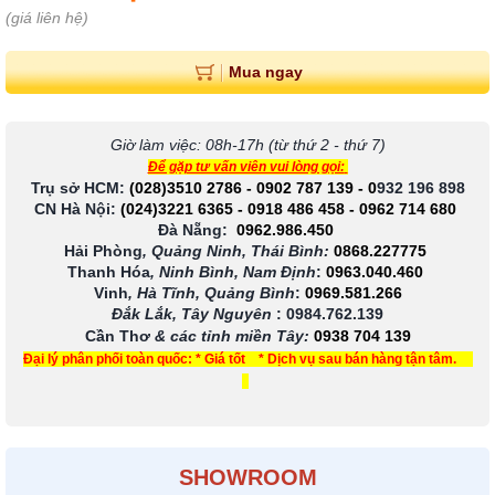
(giá liên hệ)
Mua ngay
Giờ làm việc: 08h-17h (từ thứ 2 - thứ 7)
Để gặp tư vấn viên vui lòng gọi:
Trụ sở HCM:
(028)3510 2786
-
0902 787 139
-
0
932 196 898
CN Hà Nội:
(024)3221 6365
-
0918 486 458
-
0962 714 680
Đà Nẵng:
0962.986.450
Hải Phòng
, Quảng Ninh, Thái Bình:
0868.227775
Thanh Hóa
, Ninh Bình, Nam Định
:
0963.040.460
Vinh
, Hà Tĩnh, Quảng Bình
:
0969.581.266
Đắk Lắk, Tây Nguyên
:
0984.762.139
Cần Thơ
& các tỉnh miền Tây
:
0938 704 139
Đại lý phân phối toàn quốc: * Giá tốt * Dịch vụ sau bán hàng tận tâm.
SHOWROOM