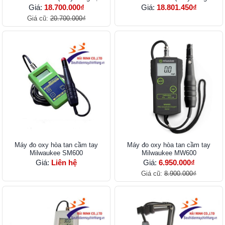
cáp 4m)
cáp 4m)
Giá:
18.700.000₫
Giá:
18.801.450₫
Giá cũ:
20.700.000₫
Máy đo oxy hòa tan cầm tay
Máy đo oxy hòa tan cầm tay
Milwaukee SM600
Milwaukee MW600
Giá:
Liên hệ
Giá:
6.950.000₫
Giá cũ:
8.900.000₫