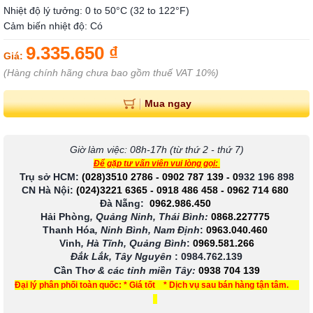
Nhiệt độ lý tưởng: 0 to 50°C (32 to 122°F)
Cảm biến nhiệt độ: Có
9.335.650 ₫
Giá:
(Hàng chính hãng chưa bao gồm thuế VAT 10%)
Mua ngay
Giờ làm việc: 08h-17h (từ thứ 2 - thứ 7)
Để gặp tư vấn viên vui lòng gọi:
Trụ sở HCM:
(028)3510 2786
-
0902 787 139
-
0
932 196 898
CN Hà Nội:
(024)3221 6365
-
0918 486 458
-
0962 714 680
Đà Nẵng:
0962.986.450
Hải Phòng
, Quảng Ninh, Thái Bình:
0868.227775
Thanh Hóa
, Ninh Bình, Nam Định
:
0963.040.460
Vinh
, Hà Tĩnh, Quảng Bình
:
0969.581.266
Đắk Lắk, Tây Nguyên
:
0984.762.139
Cần Thơ
& các tỉnh miền Tây
:
0938 704 139
Đại lý phân phối toàn quốc: * Giá tốt * Dịch vụ sau bán hàng tận tâm.