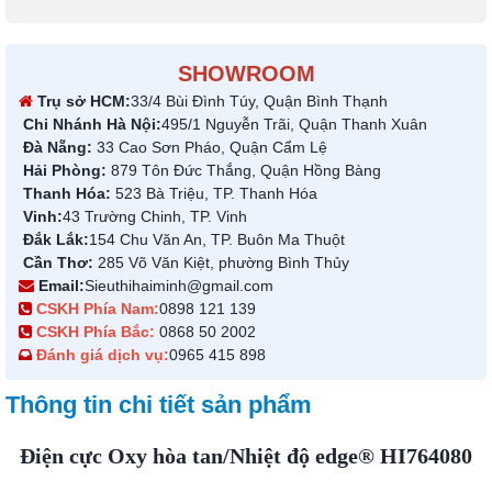
SHOWROOM
Trụ sở HCM:
33/4 Bùi Đình Túy, Quận Bình Thạnh
Chi Nhánh Hà Nội:
495/1 Nguyễn Trãi, Quận Thanh Xuân
Đà Nẵng:
33 Cao Sơn Pháo, Quận Cẩm Lệ
Hải Phòng:
879 Tôn Đức Thắng, Quận Hồng Bàng
Thanh Hóa:
523 Bà Triệu, TP. Thanh Hóa
Vinh:
43 Trường Chinh, TP. Vinh
Đắk Lắk:
154 Chu Văn An, TP. Buôn Ma Thuột
Cần Thơ:
285 Võ Văn Kiệt, phường Bình Thủy
Email:
Sieuthihaiminh@gmail.com
CSKH Phía Nam:
0898 121 139
CSKH Phía Bắc:
0868 50 2002
Đánh giá dịch vụ:
0965 415 898
Thông tin chi tiết sản phẩm
Điện cực Oxy hòa tan/Nhiệt độ edge® HI764080