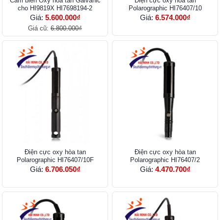
Cảm biến Oxy hòa tan Galvanic
Điện cực oxy hòa tan
cho HI9819X HI7698194-2
Polarographic HI76407/10
Giá:
5.600.000₫
Giá:
6.574.000₫
Giá cũ:
6.800.000₫
Điện cực oxy hòa tan
Điện cực oxy hòa tan
Polarographic HI76407/10F
Polarographic HI76407/2
Giá:
6.706.050₫
Giá:
4.470.700₫