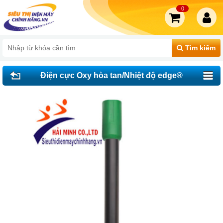
0
Tìm kiếm
Điện cực Oxy hòa tan/Nhiệt độ edge®
HI764080