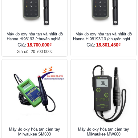
Máy đo oxy hòa tan và nhiệt độ
Máy đo oxy hòa tan và nhiệt độ
Hanna HI98193 (chuyên nghiệp
Hanna HI98193/10 (chuyên nghiệp
cáp 4m)
cáp 4m)
Giá:
18.700.000₫
Giá:
18.801.450₫
Giá cũ:
20.700.000₫
Máy đo oxy hòa tan cầm tay
Máy đo oxy hòa tan cầm tay
Milwaukee SM600
Milwaukee MW600