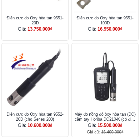
Điện cực đo Oxy hòa tan 9551-
Điện cực đo Oxy hòa tan 9551-
20D
100D
Giá:
13.750.000₫
Giá:
16.950.000₫
Điện cực đo Oxy hòa tan 9552-
Máy đo nồng độ ôxy hòa tan (DO)
20D (cho Series 200)
cầm tay Horiba DO210-K (có điện
cực)
Giá:
10.600.000₫
Giá:
15.500.000₫
Giá cũ:
16.400.000₫