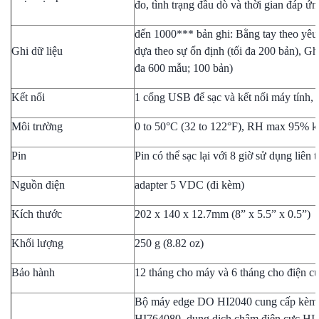
đo, tình trạng đầu dò và thời gian đáp ứn
đến 1000*** bản ghi: Bằng tay theo yêu 
Ghi dữ liệu
dựa theo sự ổn định (tối đa 200 bản), Gh
đa 600 mẫu; 100 bản)
Kết nối
1 cổng USB để sạc và kết nối máy tính, 
Môi trường
0 to 50°C (32 to 122°F), RH max 95% k
Pin
Pin có thể sạc lại với 8 giờ sử dụng liên t
Nguồn điện
adapter 5 VDC (đi kèm)
Kích thước
202 x 140 x 12.7mm (8” x 5.5” x 0.5”)
Khối lượng
250 g (8.82 oz)
Bảo hành
12 tháng cho máy và 6 tháng cho điện c
Bộ máy edge DO HI2040 cung cấp kèm đ
HI764080, dung dịch châm điện cực HI