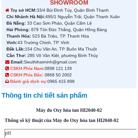
SHOWROOM
Trụ sở HCM:
33/4 Bùi Đình Túy, Quận Bình Thạnh
Chi Nhánh Hà Nội:
495/1 Nguyễn Trãi, Quận Thanh Xuân
Đà Nẵng:
33 Cao Sơn Pháo, Quận Cẩm Lệ
Hải Phòng:
879 Tôn Đức Thắng, Quận Hồng Bàng
Thanh Hóa:
523 Bà Triệu, TP. Thanh Hóa
Vinh:
43 Trường Chinh, TP. Vinh
Đắk Lắk:
154 Chu Văn An, TP. Buôn Ma Thuột
Cần Thơ:
285 Võ Văn Kiệt, phường Bình Thủy
Email:
Sieuthihaiminh@gmail.com
CSKH Phía Nam:
0898 121 139
CSKH Phía Bắc:
0868 50 2002
Đánh giá dịch vụ:
0965 415 898
Thông tin chi tiết sản phẩm
Máy đo Oxy hòa tan HI2040-02
Thông số kỹ thuật của Máy đo Oxy hòa tan HI2040-02
pH