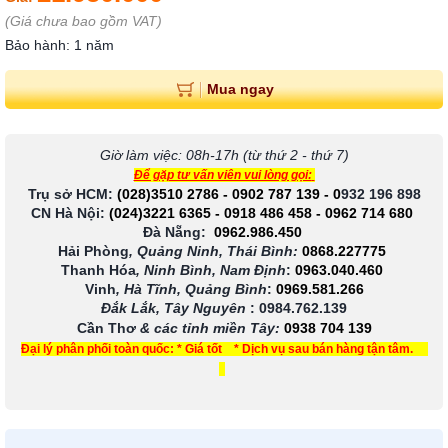
(Giá chưa bao gồm VAT)
Bảo hành: 1 năm
Mua ngay
Giờ làm việc: 08h-17h (từ thứ 2 - thứ 7)
Để gặp tư vấn viên vui lòng gọi:
Trụ sở HCM:
(028)3510 2786
-
0902 787 139
-
0
932 196 898
CN Hà Nội:
(024)3221 6365
-
0918 486 458
-
0962 714 680
Đà Nẵng:
0962.986.450
Hải Phòng
, Quảng Ninh, Thái Bình:
0868.227775
Thanh Hóa
, Ninh Bình, Nam Định
:
0963.040.460
Vinh
, Hà Tĩnh, Quảng Bình
:
0969.581.266
Đắk Lắk, Tây Nguyên
:
0984.762.139
Cần Thơ
& các tỉnh miền Tây
:
0938 704 139
Đại lý phân phối toàn quốc: * Giá tốt * Dịch vụ sau bán hàng tận tâm.