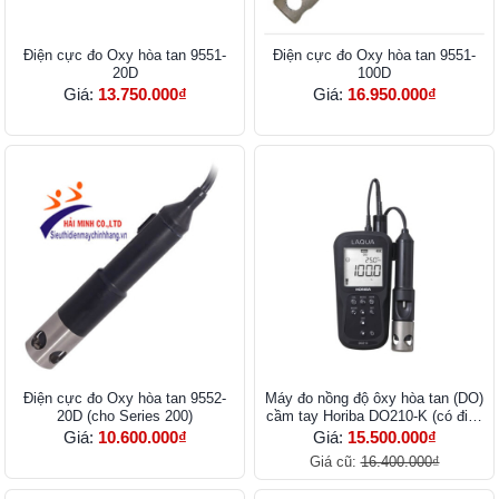
Điện cực đo Oxy hòa tan 9551-
Điện cực đo Oxy hòa tan 9551-
20D
100D
Giá:
13.750.000₫
Giá:
16.950.000₫
Điện cực đo Oxy hòa tan 9552-
Máy đo nồng độ ôxy hòa tan (DO)
20D (cho Series 200)
cầm tay Horiba DO210-K (có điện
cực)
Giá:
10.600.000₫
Giá:
15.500.000₫
Giá cũ:
16.400.000₫