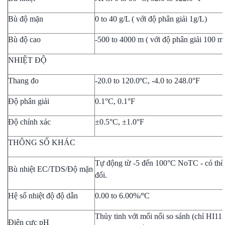
Bù độ mặn
0 to 40 g/L ( với độ phân giải 1g/L)
Bù độ cao
-500 to 4000 m ( với độ phân giải 100 m 
NHIỆT ĐỘ
Thang đo
-20.0 to 120.0ºC, -4.0 to 248.0°F
Độ phân giải
0.1°C, 0.1°F
Độ chính xác
±0.5°C, ±1.0°F
THÔNG SỐ KHÁC
Tự động từ -5 đến 100°C NoTC - có thể 
Bù nhiệt EC/TDS/Độ mặn
đối.
Hệ số nhiệt độ độ dẫn
0.00 to 6.00%/ºC
Thủy tinh với mối nối so sánh (chỉ HI11
Điện cực pH