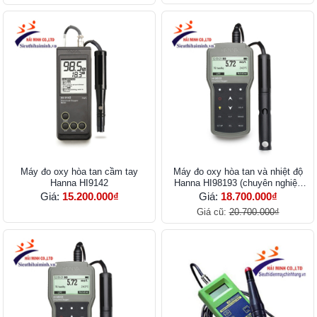
Máy đo oxy hòa tan cầm tay
Máy đo oxy hòa tan và nhiệt độ
Hanna HI9142
Hanna HI98193 (chuyên nghiệp
cáp 4m)
Giá:
15.200.000₫
Giá:
18.700.000₫
Giá cũ:
20.700.000₫