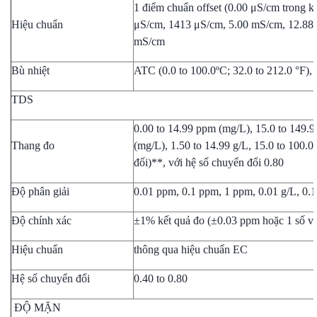
1 điểm chuẩn offset (0.00 μS/cm trong k
Hiệu chuẩn
μS/cm, 1413 μS/cm, 5.00 mS/cm, 12.88
mS/cm
Bù nhiệt
ATC (0.0 to 100.0ºC; 32.0 to 212.0 °F)
TDS
0.00 to 14.99 ppm (mg/L), 15.0 to 149.
Thang đo
(mg/L), 1.50 to 14.99 g/L, 15.0 to 100.0
đối)**, với hệ số chuyển đổi 0.80
Độ phân giải
0.01 ppm, 0.1 ppm, 1 ppm, 0.01 g/L, 0.1
Độ chính xác
±1% kết quả đo (±0.03 ppm hoặc 1 số với
Hiệu chuẩn
thông qua hiệu chuẩn EC
Hệ số chuyển đổi
0.40 to 0.80
ĐỘ MẶN