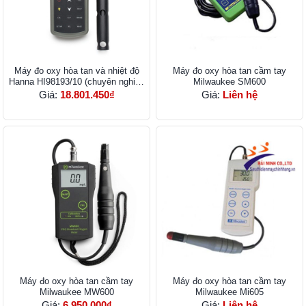
Máy đo oxy hòa tan và nhiệt độ
Máy đo oxy hòa tan cầm tay
Hanna HI98193/10 (chuyên nghiệp
Milwaukee SM600
cáp 4m)
Giá:
18.801.450₫
Giá:
Liên hệ
Máy đo oxy hòa tan cầm tay
Máy đo oxy hòa tan cầm tay
Milwaukee MW600
Milwaukee Mi605
Giá:
6.950.000₫
Giá:
Liên hệ