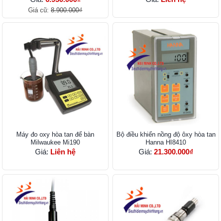
Giá cũ:
8.900.000₫
Máy đo oxy hòa tan để bàn
Bộ điều khiển nồng độ ôxy hòa tan
Milwaukee Mi190
Hanna HI8410
Giá:
Liên hệ
Giá:
21.300.000₫