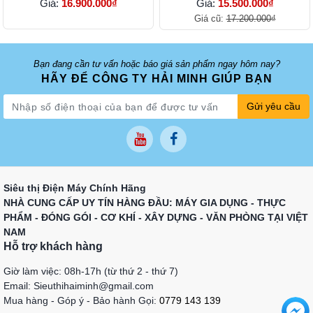
Giá:
16.900.000₫
Giá:
15.500.000₫
Giá cũ:
17.200.000₫
Bạn đang cần tư vấn hoặc báo giá sản phẩm ngay hôm nay?
HÃY ĐỂ CÔNG TY HẢI MINH GIÚP BẠN
Gửi yêu cầu
Siêu thị Điện Máy Chính Hãng
NHÀ CUNG CẤP UY TÍN HÀNG ĐẦU: MÁY GIA DỤNG - THỰC
PHẨM - ĐÓNG GÓI - CƠ KHÍ - XÂY DỰNG - VĂN PHÒNG TẠI VIỆT
NAM
Hỗ trợ khách hàng
Giờ làm việc: 08h-17h (từ thứ 2 - thứ 7)
Email: Sieuthihaiminh@gmail.com
Mua hàng - Góp ý - Bảo hành Gọi:
0779 143 139