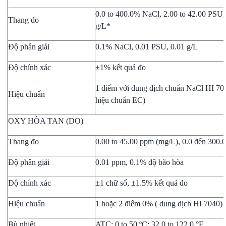
0.0 to 400.0% NaCl, 2.00 to 42.00 PSU, 
Thang đo
g/L*
Độ phân giải
0.1% NaCl, 0.01 PSU, 0.01 g/L
Độ chính xác
±1% kết quả đo
1 điểm với dung dịch chuẩn NaCl HI 7
Hiệu chuẩn
hiệu chuẩn EC)
OXY HÒA TAN (DO)
Thang đo
0.00 to 45.00 ppm (mg/L), 0.0 đến 300.
Độ phân giải
0.01 ppm, 0.1% độ bão hòa
Độ chính xác
±1 chữ số, ±1.5% kết quả đo
Hiệu chuẩn
1 hoặc 2 điểm 0% ( dung dịch HI 7040) 
Bù nhiệt
ATC: 0 to 50 ºC; 32.0 to 122.0 °F