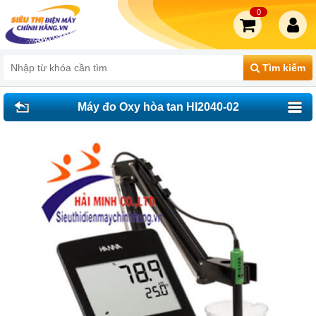
0
Tìm kiếm
Máy đo Oxy hòa tan HI2040-02