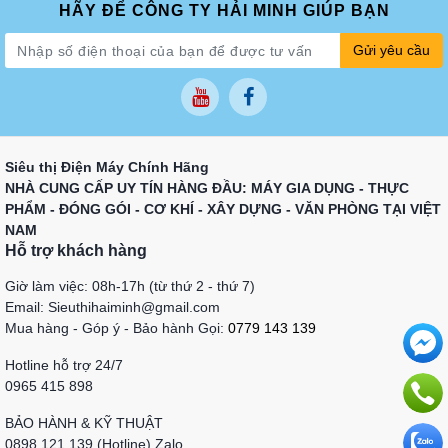
HÃY ĐỂ CÔNG TY HẢI MINH GIÚP BẠN
Gửi yêu cầu
Siêu thị Điện Máy Chính Hãng
NHÀ CUNG CẤP UY TÍN HÀNG ĐẦU: MÁY GIA DỤNG - THỰC
PHẨM - ĐÓNG GÓI - CƠ KHÍ - XÂY DỰNG - VĂN PHÒNG TẠI VIỆT
NAM
Hỗ trợ khách hàng
Giờ làm việc: 08h-17h (từ thứ 2 - thứ 7)
Email: Sieuthihaiminh@gmail.com
Mua hàng - Góp ý - Bảo hành Gọi:
0779 143 139
Hotline hỗ trợ 24/7
0965 415 898
BẢO HÀNH & KỸ THUẬT
0898 121 139 (Hotline) Zalo