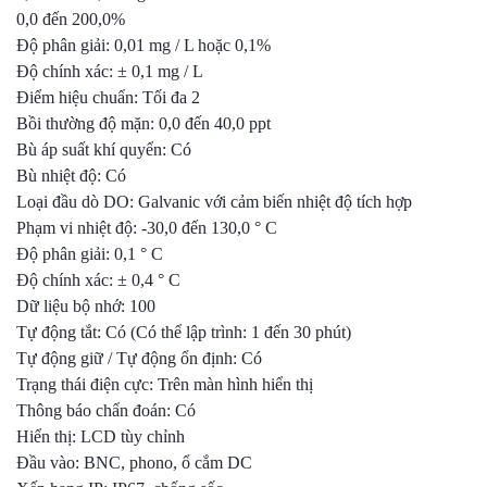
0,0 đến 200,0%
Độ phân giải: 0,01 mg / L hoặc 0,1%
Độ chính xác: ± 0,1 mg / L
Điểm hiệu chuẩn: Tối đa 2
Bồi thường độ mặn: 0,0 đến 40,0 ppt
Bù áp suất khí quyển: Có
Bù nhiệt độ: Có
Loại đầu dò DO: Galvanic với cảm biến nhiệt độ tích hợp
Phạm vi nhiệt độ: -30,0 đến 130,0 ° C
Độ phân giải: 0,1 ° C
Độ chính xác: ± 0,4 ° C
Dữ liệu bộ nhớ: 100
Tự động tắt: Có (Có thể lập trình: 1 đến 30 phút)
Tự động giữ / Tự động ổn định: Có
Trạng thái điện cực: Trên màn hình hiển thị
Thông báo chẩn đoán: Có
Hiển thị: LCD tùy chỉnh
Đầu vào: BNC, phono, ổ cắm DC