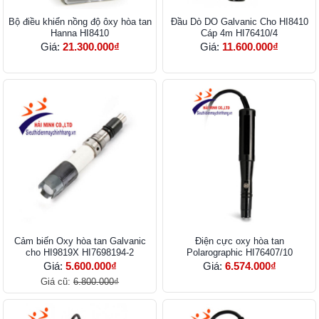
Bộ điều khiển nồng độ ôxy hòa tan
Đầu Dò DO Galvanic Cho HI8410
Hanna HI8410
Cáp 4m HI76410/4
Giá:
21.300.000₫
Giá:
11.600.000₫
Cảm biến Oxy hòa tan Galvanic
Điện cực oxy hòa tan
cho HI9819X HI7698194-2
Polarographic HI76407/10
Giá:
5.600.000₫
Giá:
6.574.000₫
Giá cũ:
6.800.000₫