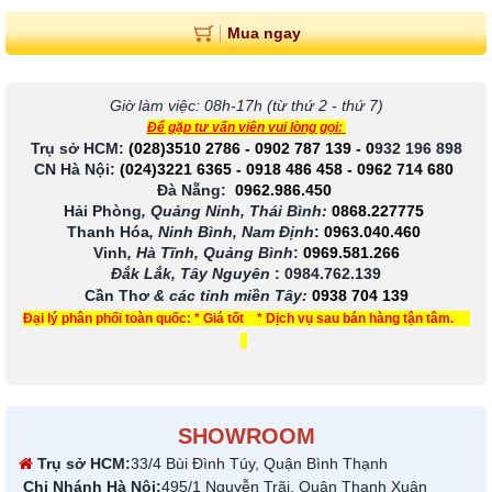
Mua ngay
Giờ làm việc: 08h-17h (từ thứ 2 - thứ 7)
Để gặp tư vấn viên vui lòng gọi:
Trụ sở HCM:
(028)3510 2786
-
0902 787 139
-
0
932 196 898
CN Hà Nội:
(024)3221 6365
-
0918 486 458
-
0962 714 680
Đà Nẵng:
0962.986.450
Hải Phòng
, Quảng Ninh, Thái Bình:
0868.227775
Thanh Hóa
, Ninh Bình, Nam Định
:
0963.040.460
Vinh
, Hà Tĩnh, Quảng Bình
:
0969.581.266
Đắk Lắk, Tây Nguyên
:
0984.762.139
Cần Thơ
& các tỉnh miền Tây
:
0938 704 139
Đại lý phân phối toàn quốc: * Giá tốt * Dịch vụ sau bán hàng tận tâm.
SHOWROOM
Trụ sở HCM:
33/4 Bùi Đình Túy, Quận Bình Thạnh
Chi Nhánh Hà Nội:
495/1 Nguyễn Trãi, Quận Thanh Xuân