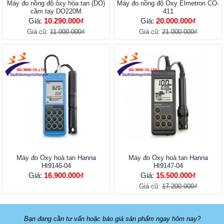
Máy đo nồng độ ôxy hòa tan (DO)
Máy đo nồng độ Oxy Elmetron CO-
cầm tay DO220M
411
Giá:
10.290.000₫
Giá:
20.000.000₫
Giá cũ:
11.000.000₫
Giá cũ:
21.000.000₫
Máy đo Oxy hoà tan Hanna
Máy đo Oxy hoà tan Hanna
HI9146-04
HI9147-04
Giá:
16.900.000₫
Giá:
15.500.000₫
Giá cũ:
17.200.000₫
Bạn đang cần tư vấn hoặc báo giá sản phẩm ngay hôm nay?