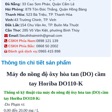
Đà Nẵng:
33 Cao Sơn Pháo, Quận Cẩm Lệ
Hải Phòng:
879 Tôn Đức Thắng, Quận Hồng Bàng
Thanh Hóa:
523 Bà Triệu, TP. Thanh Hóa
Vinh:
43 Trường Chinh, TP. Vinh
Đắk Lắk:
154 Chu Văn An, TP. Buôn Ma Thuột
Cần Thơ:
285 Võ Văn Kiệt, phường Bình Thủy
Email:
Sieuthihaiminh@gmail.com
CSKH Phía Nam:
0898 121 139
CSKH Phía Bắc:
0868 50 2002
Đánh giá dịch vụ:
0965 415 898
Thông tin chi tiết sản phẩm
Máy đo nồng độ ôxy hòa tan (DO) cầm
tay Horiba DO110-K
Thông số kỹ thuật của máy đo nồng độ ôxy hòa tan (DO) cầm
tay Horiba DO110-K:
-Do Phạm vi:
0,00 đến 20,00 mg / L