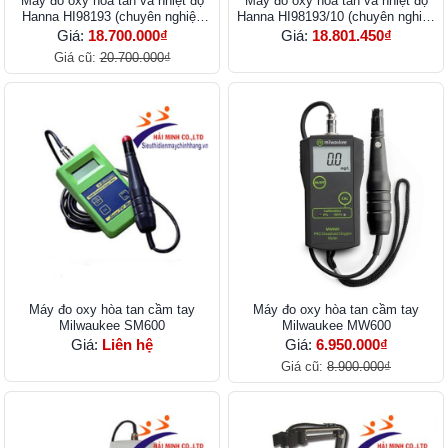
Máy đo oxy hòa tan và nhiệt độ
Máy đo oxy hòa tan và nhiệt độ
Hanna HI98193 (chuyên nghiệp
Hanna HI98193/10 (chuyên nghiệp
cáp 4m)
cáp 4m)
Giá:
18.700.000₫
Giá:
18.801.450₫
Giá cũ:
20.700.000₫
Máy đo oxy hòa tan cầm tay
Máy đo oxy hòa tan cầm tay
Milwaukee SM600
Milwaukee MW600
Giá:
Liên hệ
Giá:
6.950.000₫
Giá cũ:
8.900.000₫