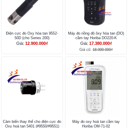
Điện cực đo Oxy hòa tan 9552-
Máy đo nồng độ ôxy hòa tan (DO)
50D (cho Series 200)
cầm tay Horiba DO220-K
Giá:
12.900.000₫
Giá:
17.380.000₫
Giá cũ:
18.000.000₫
Cảm biến thay thế cho điện cực đo
Máy đo oxy hoà tan cầm tay
Oxy hoà tan 5401 (#9550/#9551)
Horiba OM-71-02