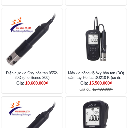
Điện cực đo Oxy hòa tan 9552-
Máy đo nồng độ ôxy hòa tan (DO)
20D (cho Series 200)
cầm tay Horiba DO210-K (có điện
cực)
Giá:
10.600.000₫
Giá:
15.500.000₫
Giá cũ:
16.400.000₫