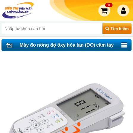
0
Tìm kiếm
Máy đo nồng độ ôxy hòa tan (DO) cầm tay
Horiba DO110-K