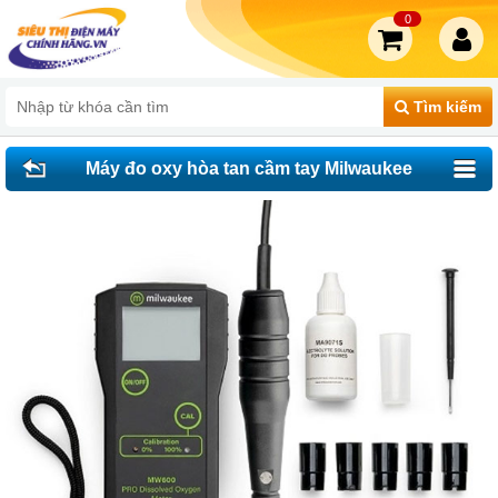
0
Tìm kiếm
Máy đo oxy hòa tan cầm tay Milwaukee
MW600