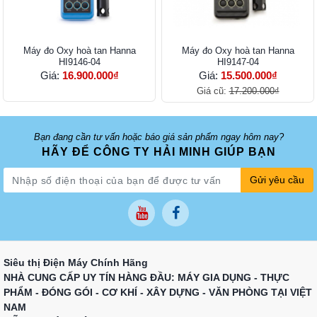
Máy đo Oxy hoà tan Hanna
Máy đo Oxy hoà tan Hanna
HI9146-04
HI9147-04
Giá:
16.900.000₫
Giá:
15.500.000₫
Giá cũ:
17.200.000₫
Bạn đang cần tư vấn hoặc báo giá sản phẩm ngay hôm nay?
HÃY ĐỂ CÔNG TY HẢI MINH GIÚP BẠN
Gửi yêu cầu
Siêu thị Điện Máy Chính Hãng
NHÀ CUNG CẤP UY TÍN HÀNG ĐẦU: MÁY GIA DỤNG - THỰC
PHẨM - ĐÓNG GÓI - CƠ KHÍ - XÂY DỰNG - VĂN PHÒNG TẠI VIỆT
NAM