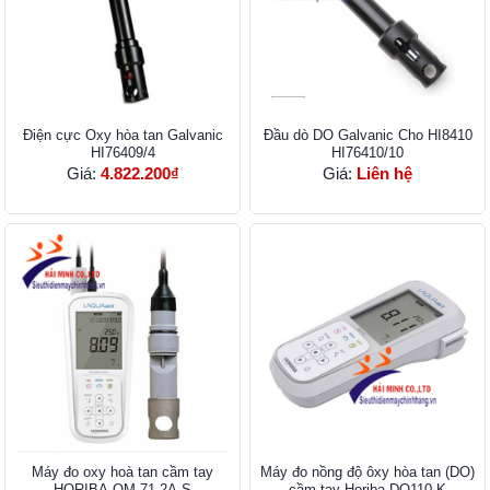
Điện cực Oxy hòa tan Galvanic
Đầu dò DO Galvanic Cho HI8410
HI76409/4
HI76410/10
Giá:
4.822.200₫
Giá:
Liên hệ
Máy đo oxy hoà tan cầm tay
Máy đo nồng độ ôxy hòa tan (DO)
HORIBA OM-71-2A-S
cầm tay Horiba DO110-K