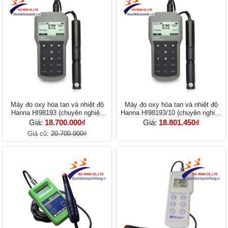
Máy đo oxy hòa tan và nhiệt độ
Máy đo oxy hòa tan và nhiệt độ
Hanna HI98193 (chuyên nghiệp
Hanna HI98193/10 (chuyên nghiệp
cáp 4m)
cáp 4m)
Giá:
18.700.000₫
Giá:
18.801.450₫
Giá cũ:
20.700.000₫