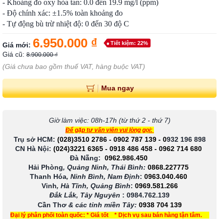
- Khoảng đo oxy hòa tan: 0.0 đến 19.9 mg/l (ppm)
- Độ chính xác: ±1.5% toàn khoảng đo
- Tự động bù trừ nhiệt độ: 0 đến 30 độ C
6.950.000 ₫
Tiết kiệm: 22%
Giá mới:
Giá cũ:
8.900.000 ₫
(Giá chưa bao gồm thuế VAT, hàng buộc VAT)
Mua ngay
Giờ làm việc: 08h-17h (từ thứ 2 - thứ 7)
Để gặp tư vấn viên vui lòng gọi:
Trụ sở HCM:
(028)3510 2786
-
0902 787 139
-
0
932 196 898
CN Hà Nội:
(024)3221 6365
-
0918 486 458
-
0962 714 680
Đà Nẵng:
0962.986.450
Hải Phòng
, Quảng Ninh, Thái Bình:
0868.227775
Thanh Hóa
, Ninh Bình, Nam Định
:
0963.040.460
Vinh
, Hà Tĩnh, Quảng Bình
:
0969.581.266
Đắk Lắk, Tây Nguyên
:
0984.762.139
Cần Thơ
& các tỉnh miền Tây
:
0938 704 139
Đại lý phân phối toàn quốc: * Giá tốt * Dịch vụ sau bán hàng tận tâm.