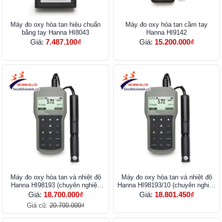
Máy đo oxy hòa tan hiệu chuẩn
Máy đo oxy hòa tan cầm tay
bằng tay Hanna HI8043
Hanna HI9142
Giá:
7.487.100₫
Giá:
15.200.000₫
Máy đo oxy hòa tan và nhiệt độ
Máy đo oxy hòa tan và nhiệt độ
Hanna HI98193 (chuyên nghiệp
Hanna HI98193/10 (chuyên nghiệp
cáp 4m)
cáp 4m)
Giá:
18.700.000₫
Giá:
18.801.450₫
Giá cũ:
20.700.000₫