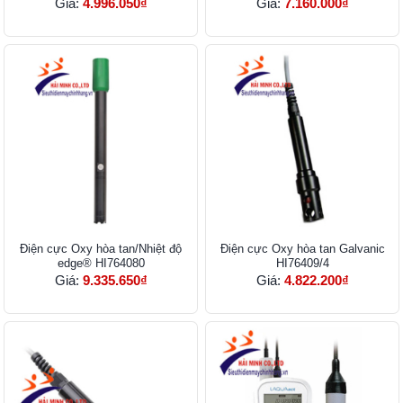
Giá:
4.996.050₫
Giá:
7.160.000₫
Điện cực Oxy hòa tan/Nhiệt độ
Điện cực Oxy hòa tan Galvanic
edge® HI764080
HI76409/4
Giá:
9.335.650₫
Giá:
4.822.200₫