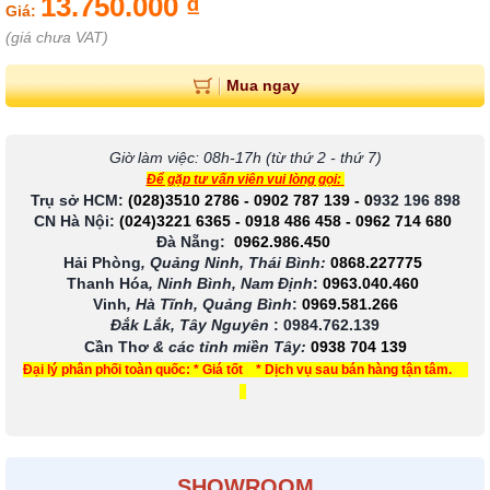
13.750.000 ₫
Giá:
(giá chưa VAT)
Mua ngay
Giờ làm việc: 08h-17h (từ thứ 2 - thứ 7)
Để gặp tư vấn viên vui lòng gọi:
Trụ sở HCM:
(028)3510 2786
-
0902 787 139
-
0
932 196 898
CN Hà Nội:
(024)3221 6365
-
0918 486 458
-
0962 714 680
Đà Nẵng:
0962.986.450
Hải Phòng
, Quảng Ninh, Thái Bình:
0868.227775
Thanh Hóa
, Ninh Bình, Nam Định
:
0963.040.460
Vinh
, Hà Tĩnh, Quảng Bình
:
0969.581.266
Đắk Lắk, Tây Nguyên
:
0984.762.139
Cần Thơ
& các tỉnh miền Tây
:
0938 704 139
Đại lý phân phối toàn quốc: * Giá tốt * Dịch vụ sau bán hàng tận tâm.
SHOWROOM