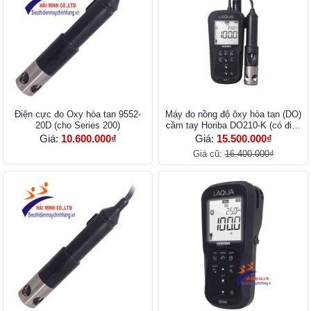
Điện cực đo Oxy hòa tan 9552-
Máy đo nồng độ ôxy hòa tan (DO)
20D (cho Series 200)
cầm tay Horiba DO210-K (có điện
cực)
Giá:
10.600.000₫
Giá:
15.500.000₫
Giá cũ:
16.400.000₫