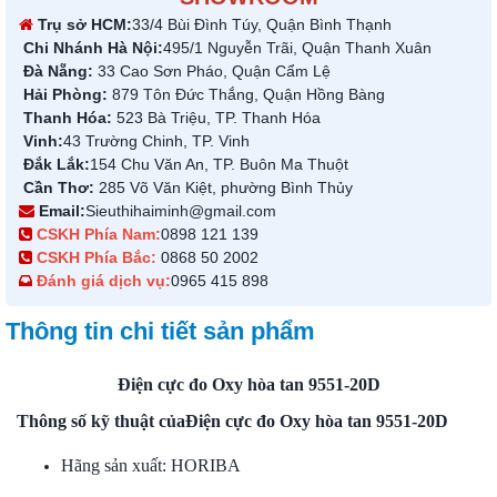
Trụ sở HCM:
33/4 Bùi Đình Túy, Quận Bình Thạnh
Chi Nhánh Hà Nội:
495/1 Nguyễn Trãi, Quận Thanh Xuân
Đà Nẵng:
33 Cao Sơn Pháo, Quận Cẩm Lệ
Hải Phòng:
879 Tôn Đức Thắng, Quận Hồng Bàng
Thanh Hóa:
523 Bà Triệu, TP. Thanh Hóa
Vinh:
43 Trường Chinh, TP. Vinh
Đắk Lắk:
154 Chu Văn An, TP. Buôn Ma Thuột
Cần Thơ:
285 Võ Văn Kiệt, phường Bình Thủy
Email:
Sieuthihaiminh@gmail.com
CSKH Phía Nam:
0898 121 139
CSKH Phía Bắc:
0868 50 2002
Đánh giá dịch vụ:
0965 415 898
Thông tin chi tiết sản phẩm
Điện cực đo Oxy hòa tan 9551-20D
Thông số kỹ thuật của
Điện cực đo Oxy hòa tan 9551-20D
Hãng sản xuất: HORIBA