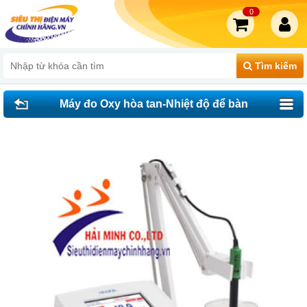
0
Tìm kiếm
Máy đo Oxy hòa tan-Nhiệt độ để bàn
HI5421-02