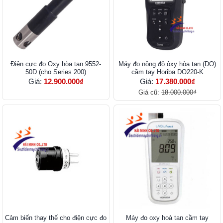
Điện cực đo Oxy hòa tan 9552-
Máy đo nồng độ ôxy hòa tan (DO)
50D (cho Series 200)
cầm tay Horiba DO220-K
Giá:
12.900.000₫
Giá:
17.380.000₫
Giá cũ:
18.000.000₫
Cảm biến thay thế cho điện cực đo
Máy đo oxy hoà tan cầm tay