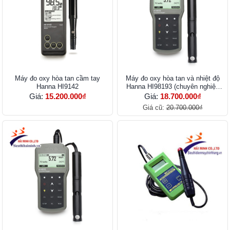
Máy đo oxy hòa tan cầm tay
Máy đo oxy hòa tan và nhiệt độ
Hanna HI9142
Hanna HI98193 (chuyên nghiệp
cáp 4m)
Giá:
15.200.000₫
Giá:
18.700.000₫
Giá cũ:
20.700.000₫