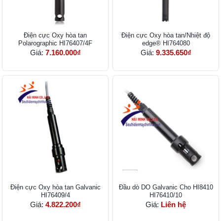
Điện cực Oxy hòa tan
Điện cực Oxy hòa tan/Nhiệt độ
Polarographic HI76407/4F
edge® HI764080
Giá:
7.160.000₫
Giá:
9.335.650₫
Điện cực Oxy hòa tan Galvanic
Đầu dò DO Galvanic Cho HI8410
HI76409/4
HI76410/10
Giá:
4.822.200₫
Giá:
Liên hệ