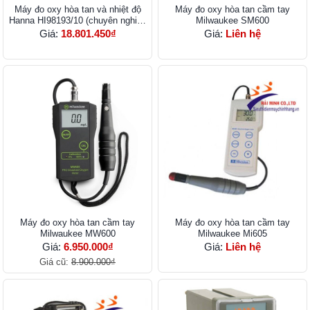
Máy đo oxy hòa tan và nhiệt độ
Máy đo oxy hòa tan cầm tay
Hanna HI98193/10 (chuyên nghiệp
Milwaukee SM600
cáp 4m)
Giá:
18.801.450₫
Giá:
Liên hệ
Máy đo oxy hòa tan cầm tay
Máy đo oxy hòa tan cầm tay
Milwaukee MW600
Milwaukee Mi605
Giá:
6.950.000₫
Giá:
Liên hệ
Giá cũ:
8.900.000₫