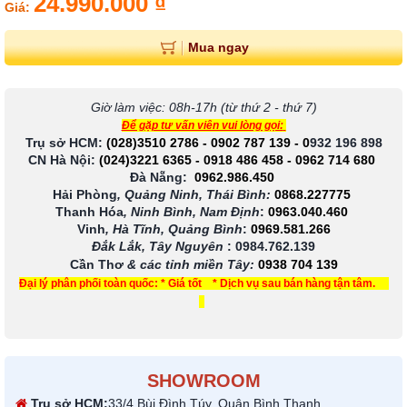
24.990.000 ₫
Giá:
Mua ngay
Giờ làm việc: 08h-17h (từ thứ 2 - thứ 7)
Để gặp tư vấn viên vui lòng gọi:
Trụ sở HCM:
(028)3510 2786
-
0902 787 139
-
0
932 196 898
CN Hà Nội:
(024)3221 6365
-
0918 486 458
-
0962 714 680
Đà Nẵng:
0962.986.450
Hải Phòng
, Quảng Ninh, Thái Bình:
0868.227775
Thanh Hóa
, Ninh Bình, Nam Định
:
0963.040.460
Vinh
, Hà Tĩnh, Quảng Bình
:
0969.581.266
Đắk Lắk, Tây Nguyên
:
0984.762.139
Cần Thơ
& các tỉnh miền Tây
:
0938 704 139
Đại lý phân phối toàn quốc: * Giá tốt * Dịch vụ sau bán hàng tận tâm.
SHOWROOM
Trụ sở HCM:
33/4 Bùi Đình Túy, Quận Bình Thạnh