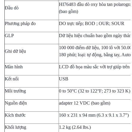
HI76483 đầu dò oxy hòa tan polarograp
Đầu dò
(bao gồm)
Phương pháp đo
DO trực tiếp; BOD ; OUR; SOUR
GLP
Dữ liệu hiệu chuẩn bao gồm ngày tháng
100 000 điểm dữ liệu, 100 lô với 50.000
Ghi dữ liệu
180 phút; loại: tự động, bằng tay, Aut
Màn hình
LCD đồ họa màu sắc với trợ giúp trên 
Kết nối
USB
Môi trường
0 to 50°C (32 to 122°F; 273 to 323 
Nguồn điện
adapter 12 VDC (bao gồm)
Kích thước
160 x 231 x 94 mm (6.3 x 9.1 x 3.7”)
Khối lượng
1.2 kg (2.64 lbs.)