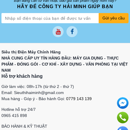
Bạn đang cần tư vấn hoặc báo giá sản phẩm ngay hôm nay?
HÃY ĐỂ CÔNG TY HẢI MINH GIÚP BẠN
Gửi yêu cầu
Siêu thị Điện Máy Chính Hãng
NHÀ CUNG CẤP UY TÍN HÀNG ĐẦU: MÁY GIA DỤNG - THỰC
PHẨM - ĐÓNG GÓI - CƠ KHÍ - XÂY DỰNG - VĂN PHÒNG TẠI VIỆT
NAM
Hỗ trợ khách hàng
Giờ làm việc: 08h-17h (từ thứ 2 - thứ 7)
Email: Sieuthihaiminh@gmail.com
Mua hàng - Góp ý - Bảo hành Gọi:
0779 143 139
Hotline hỗ trợ 24/7
0965 415 898
BẢO HÀNH & KỸ THUẬT