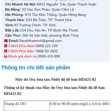
Chi Nhánh Hà Nội:
495/1 Nguyễn Trãi, Quận Thanh Xuân
Đà Nẵng:
33 Cao Sơn Pháo, Quận Cẩm Lệ
Hải Phòng:
879 Tôn Đức Thắng, Quận Hồng Bàng
Thanh Hóa:
523 Bà Triệu, TP. Thanh Hóa
Vinh:
43 Trường Chinh, TP. Vinh
Đắk Lắk:
154 Chu Văn An, TP. Buôn Ma Thuột
Cần Thơ:
285 Võ Văn Kiệt, phường Bình Thủy
Email:
Sieuthihaiminh@gmail.com
CSKH Phía Nam:
0898 121 139
CSKH Phía Bắc:
0868 50 2002
Đánh giá dịch vụ:
0965 415 898
Thông tin chi tiết sản phẩm
Máy đo Oxy hòa tan-Nhiệt độ để bàn HI5421-02
Thông số kỹ thuật của Máy đo Oxy hòa tan-Nhiệt độ để bàn
HI5421-02
Thang đo DO
0.00 to 90.00 ppm (mg/L); 0.0 to 600.