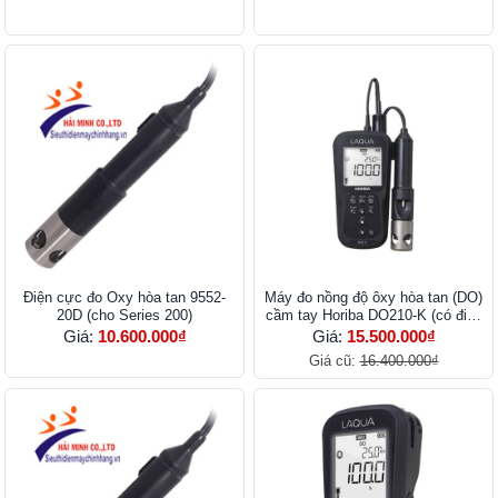
Điện cực đo Oxy hòa tan 9552-
Máy đo nồng độ ôxy hòa tan (DO)
20D (cho Series 200)
cầm tay Horiba DO210-K (có điện
cực)
Giá:
10.600.000₫
Giá:
15.500.000₫
Giá cũ:
16.400.000₫